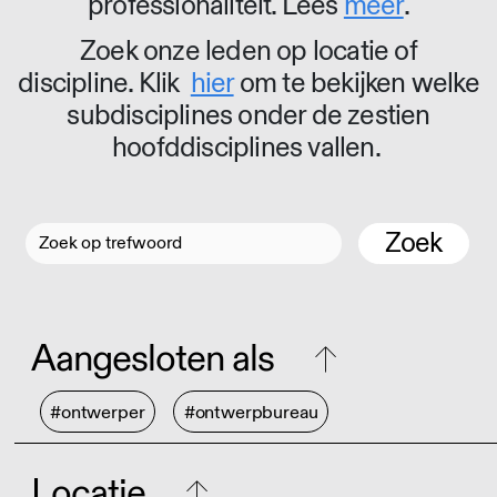
professionaliteit. Lees
meer
.
Zoek onze leden op locatie of
discipline. Klik
hier
om te bekijken welke
subdisciplines onder de zestien
hoofddisciplines vallen.
Zoek
Aangesloten als
#ontwerper
#ontwerpbureau
Locatie