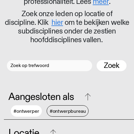
professionaliteit. Lees
meer
.
Zoek onze leden op locatie of
discipline. Klik
hier
om te bekijken welke
subdisciplines onder de zestien
hoofddisciplines vallen.
Zoek
Aangesloten als
#ontwerper
#ontwerpbureau
Locatie