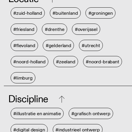
#zuid-holland
#buitenland
#groningen
#friesland
#drenthe
#overijssel
#flevoland
#gelderland
#utrecht
#noord-holland
#zeeland
#noord-brabant
#limburg
Discipline
#illustratie en animatie
#grafisch ontwerp
#digital design
#industrieel ontwerp