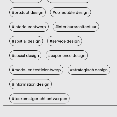
#product design
#collectible design
#interieurontwerp
#interieurarchitectuur
#spatial design
#service design
#social design
#experience design
#mode- en textielontwerp
#strategisch design
#information design
#toekomstgericht ontwerpen