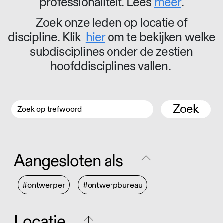
professionaliteit. Lees
meer
.
Zoek onze leden op locatie of
discipline. Klik
hier
om te bekijken welke
subdisciplines onder de zestien
hoofddisciplines vallen.
Zoek
Aangesloten als
#ontwerper
#ontwerpbureau
Locatie