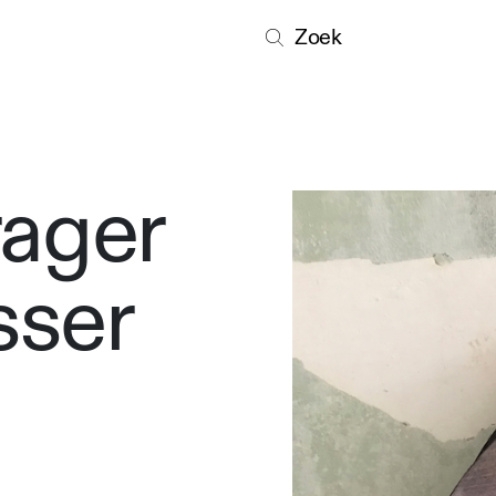
Zoek
ager
sser