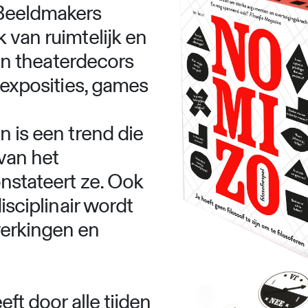
 Beeldmakers
 van ruimtelijk en
 in theaterdecors
e exposities, games
n is een trend die
van het
nstateert ze. Ook
isciplinair wordt
erkingen en
eft door alle tijden