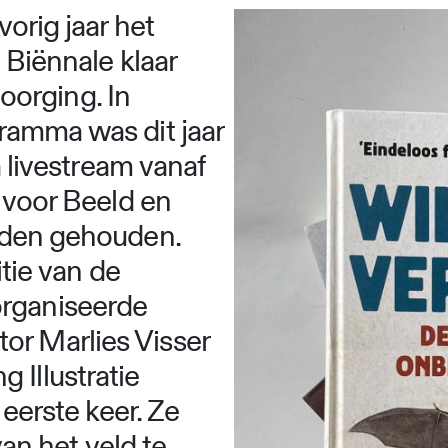
orig jaar het
 Biënnale klaar
doorging. In
ramma was dit jaar
a livestream vanaf
 voor Beeld en
rden gehouden.
tie van de
 organiseerde
ctor Marlies Visser
g Illustratie
eerste keer. Ze
an het veld te