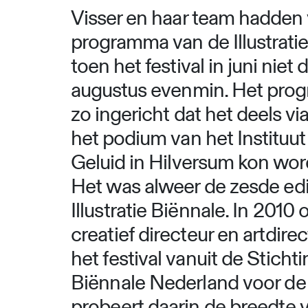
Visser en haar team hadden v
programma van de Illustratie
toen het festival in juni niet 
augustus evenmin. Het prog
zo ingericht dat het deels vi
het podium van het Instituut
Geluid in Hilversum kon wo
Het was alweer de zesde edi
Illustratie Biënnale. In 2010
creatief directeur en artdire
het festival vanuit de Stichtin
Biënnale Nederland voor de 
probeert daarin de breedte v