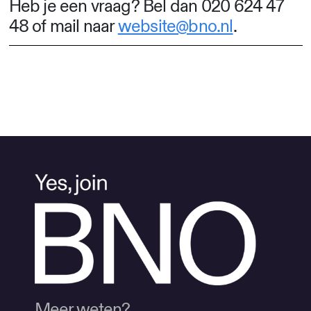
Heb je een vraag? Bel dan 020 624 47
48 of mail naar
website@bno.nl
.
Meer weten?