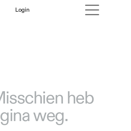
Login
 Misschien heb
agina weg.