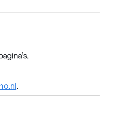
pagina’s.
no.nl
.