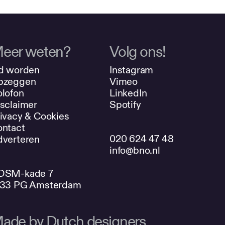
eer weten?
Volg ons!
d worden
Instagram
pzeggen
Vimeo
lofon
LinkedIn
sclaimer
Spotify
ivacy & Cookies
ntact
020 624 47 48
verteren
info@bno.nl
DSM-kade 7
033 PG Amsterdam
ade by Dutch designers