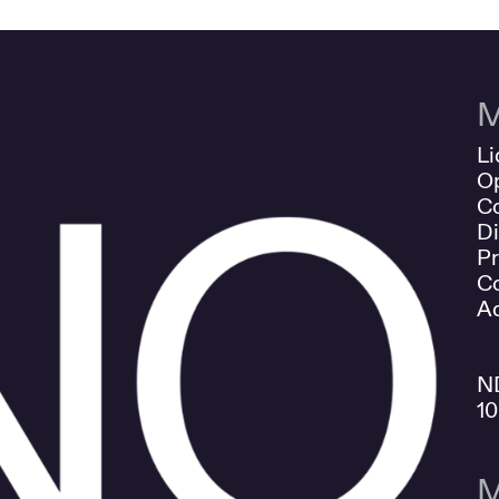
M
Li
O
Co
Di
Pr
Co
Ad
N
1
M