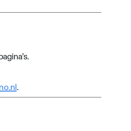
pagina’s.
no.nl
.