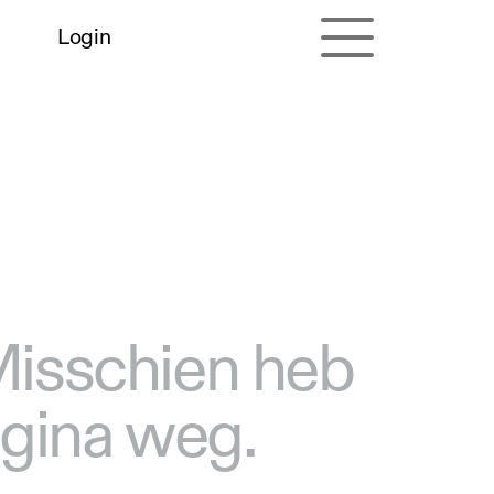
Login
 Misschien heb
agina weg.