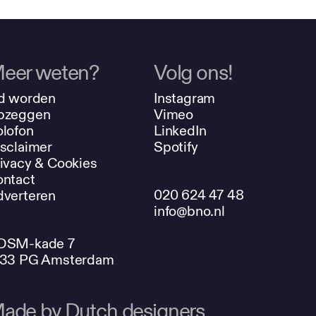
eer weten?
Volg ons!
d worden
Instagram
pzeggen
Vimeo
lofon
LinkedIn
sclaimer
Spotify
ivacy & Cookies
ntact
020 624 47 48
verteren
info@bno.nl
DSM-kade 7
033 PG Amsterdam
ade by Dutch designers