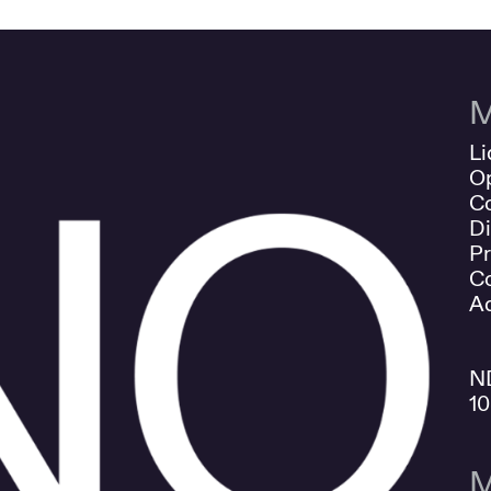
M
Li
O
Co
Di
Pr
Co
Ad
N
1
M