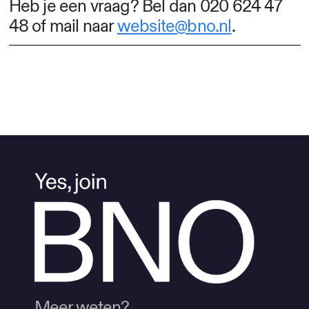
Heb je een vraag? Bel dan 020 624 47
48 of mail naar
website@bno.nl
.
Meer weten?