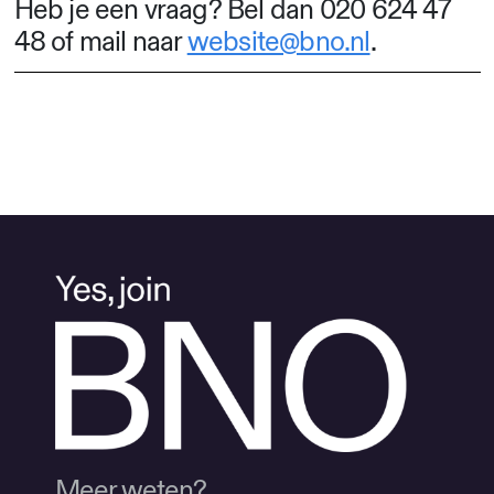
Heb je een vraag? Bel dan 020 624 47
48 of mail naar
website@bno.nl
.
Meer weten?