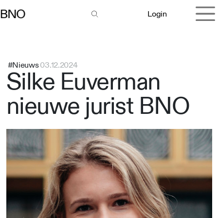
Overslaan naar inhoud
Login
#Nieuws
03.12.2024
Silke Euverman
nieuwe jurist BNO