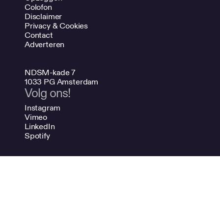
Colofon
Disclaimer
Privacy & Cookies
Contact
Adverteren
NDSM-kade 7
1033 PG Amsterdam
Volg ons!
Instagram
Vimeo
LinkedIn
Spotify
020 624 47 48
info@bno.nl
Made by Dutch designers