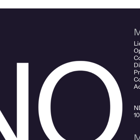
M
Li
O
Co
Di
Pr
Co
Ad
N
1
M