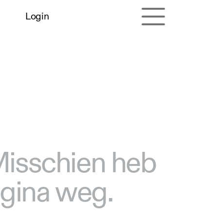
Login
 Misschien heb
agina weg.