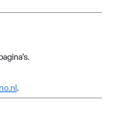
pagina’s.
no.nl
.