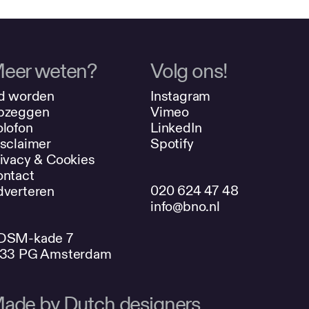
eer weten?
Volg ons!
d worden
Instagram
pzeggen
Vimeo
lofon
LinkedIn
sclaimer
Spotify
ivacy & Cookies
ntact
020 624 47 48
verteren
info@bno.nl
DSM-kade 7
033 PG Amsterdam
ade by Dutch designers