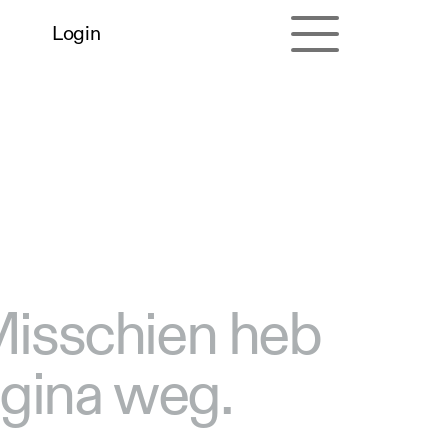
Login
 Misschien heb
agina weg.