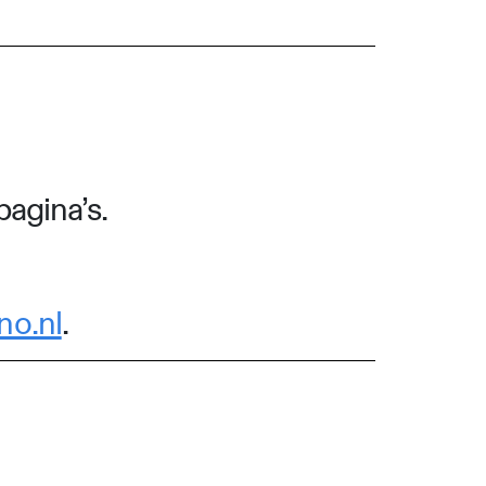
pagina’s.
no.nl
.