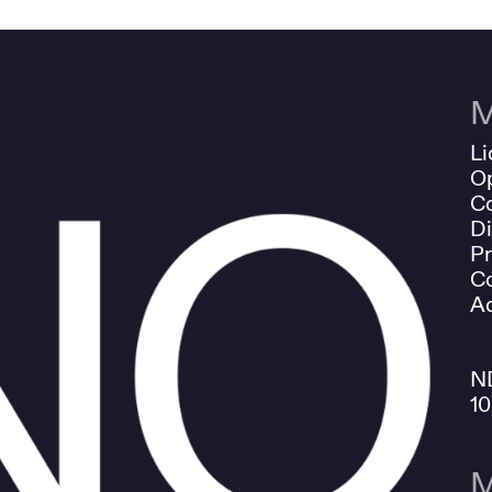
M
Li
O
Co
Di
Pr
Co
Ad
N
1
M