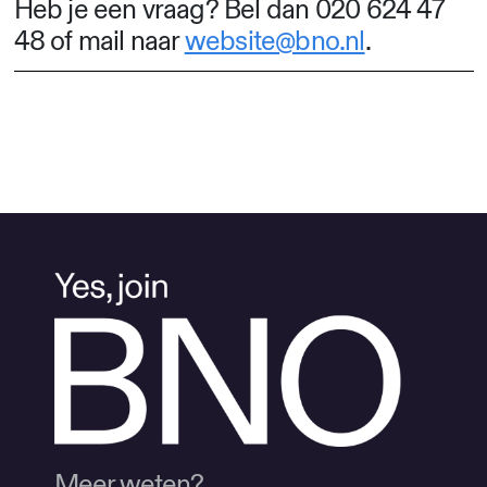
Heb je een vraag? Bel dan 020 624 47
48 of mail naar
website@bno.nl
.
Meer weten?