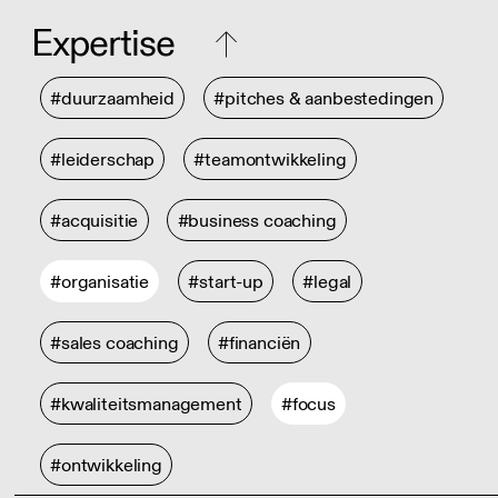
Expertise
#duurzaamheid
#pitches & aanbestedingen
#leiderschap
#teamontwikkeling
#acquisitie
#business coaching
#organisatie
#start-up
#legal
#sales coaching
#financiën
#kwaliteitsmanagement
#focus
#ontwikkeling