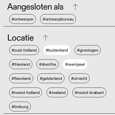
Aangesloten als
#ontwerper
#ontwerpbureau
Locatie
#zuid-holland
#buitenland
#groningen
#friesland
#drenthe
#overijssel
#flevoland
#gelderland
#utrecht
#noord-holland
#zeeland
#noord-brabant
#limburg