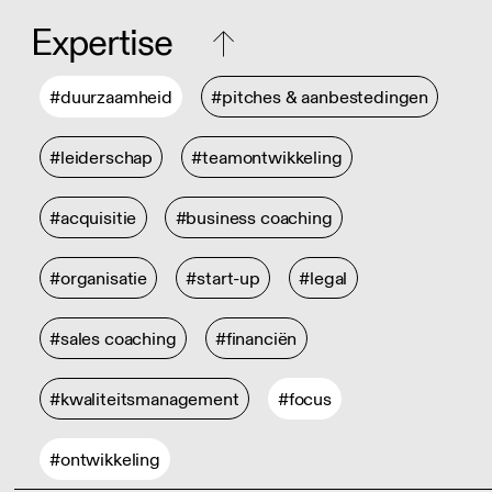
Expertise
#duurzaamheid
#pitches & aanbestedingen
#leiderschap
#teamontwikkeling
#acquisitie
#business coaching
#organisatie
#start-up
#legal
#sales coaching
#financiën
#kwaliteitsmanagement
#focus
#ontwikkeling