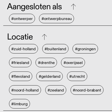
Aangesloten als
#ontwerper
#ontwerpbureau
Locatie
#zuid-holland
#buitenland
#groningen
#friesland
#drenthe
#overijssel
#flevoland
#gelderland
#utrecht
#noord-holland
#zeeland
#noord-brabant
#limburg