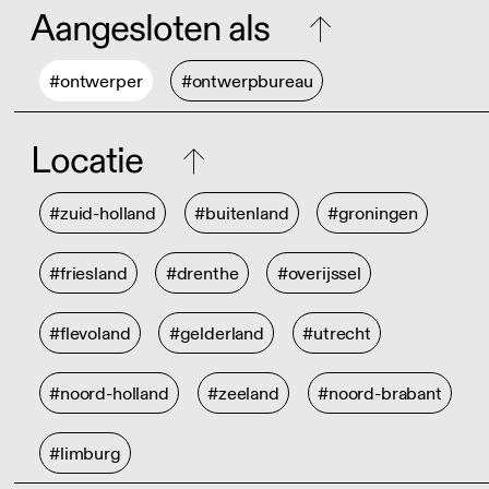
Aangesloten als
#ontwerper
#ontwerpbureau
Locatie
#zuid-holland
#buitenland
#groningen
#friesland
#drenthe
#overijssel
#flevoland
#gelderland
#utrecht
#noord-holland
#zeeland
#noord-brabant
#limburg