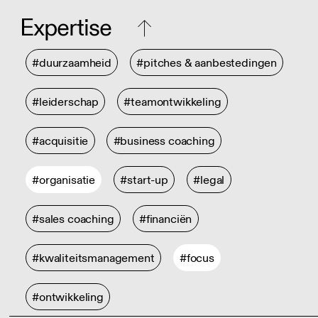
Expertise
#duurzaamheid
#pitches & aanbestedingen
#leiderschap
#teamontwikkeling
#acquisitie
#business coaching
#organisatie
#start-up
#legal
#sales coaching
#financiën
#kwaliteitsmanagement
#focus
#ontwikkeling