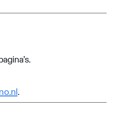
pagina’s.
no.nl
.