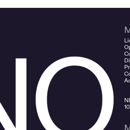
M
Li
O
Co
Di
Pr
Co
Ad
N
1
M