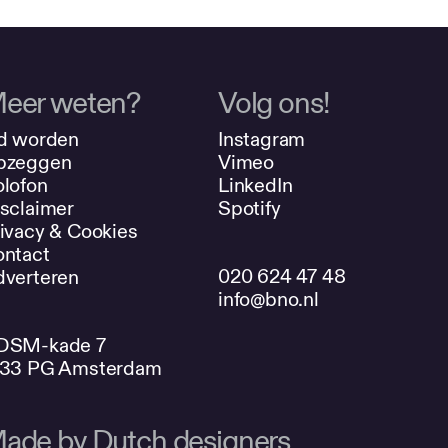
eer weten?
Volg ons!
d worden
Instagram
pzeggen
Vimeo
lofon
LinkedIn
sclaimer
Spotify
ivacy & Cookies
ntact
020 624 47 48
verteren
info@bno.nl
DSM-kade 7
033 PG Amsterdam
ade by Dutch designers