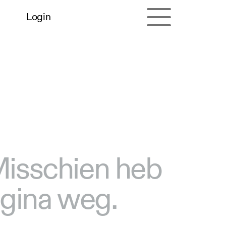
Login
 Misschien heb
agina weg.