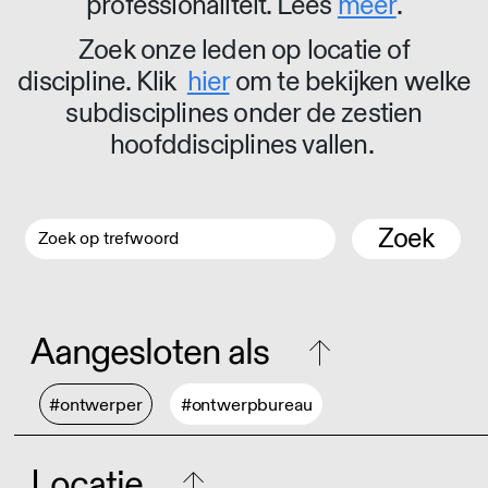
professionaliteit. Lees
meer
.
Zoek onze leden op locatie of
discipline. Klik
hier
om te bekijken welke
subdisciplines onder de zestien
hoofddisciplines vallen.
Zoek
Aangesloten als
#ontwerper
#ontwerpbureau
Locatie