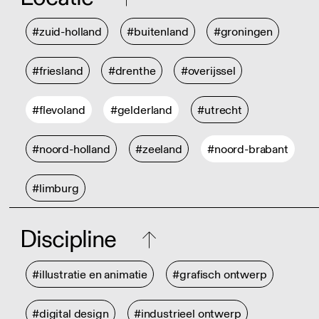
#zuid-holland
#buitenland
#groningen
#friesland
#drenthe
#overijssel
#flevoland
#gelderland
#utrecht
#noord-holland
#zeeland
#noord-brabant
#limburg
Discipline
#illustratie en animatie
#grafisch ontwerp
#digital design
#industrieel ontwerp