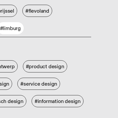
rijssel
#flevoland
#limburg
ontwerp
#product design
sign
#service design
sch design
#information design