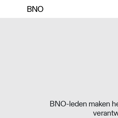
Overslaan naar inhoud
BNO-leden maken het
verantw