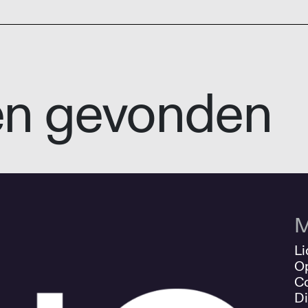
en gevonden
M
Li
O
Co
Di