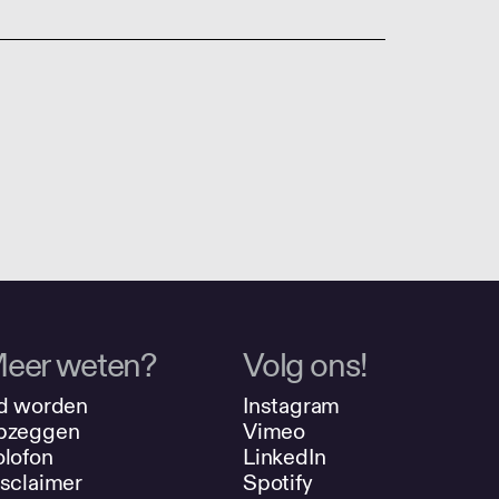
eer weten?
Volg ons!
d worden
Instagram
pzeggen
Vimeo
lofon
LinkedIn
sclaimer
Spotify