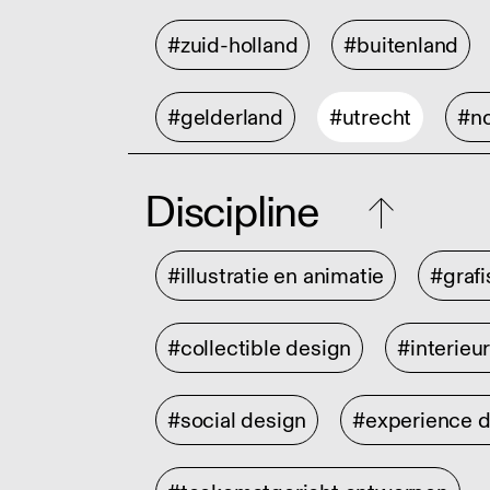
#zuid-holland
#buitenland
#gelderland
#utrecht
#no
Discipline
#illustratie en animatie
#graf
#collectible design
#interieu
#social design
#experience 