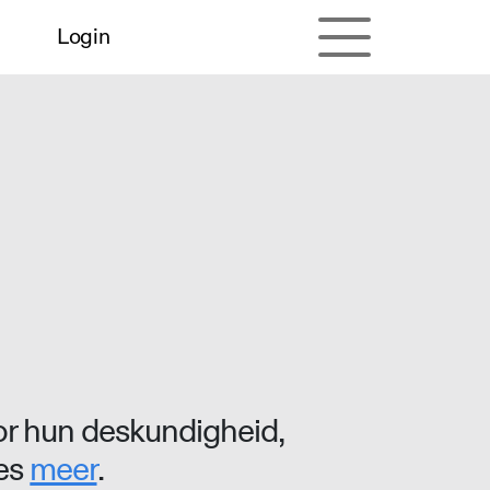
Login
r hun deskundigheid,
ees
meer
.