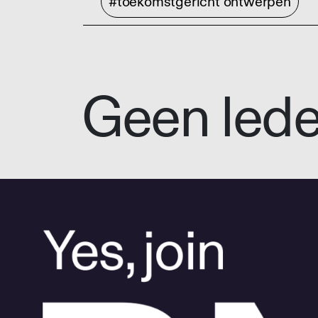
#toekomstgericht ontwerpen
Geen led