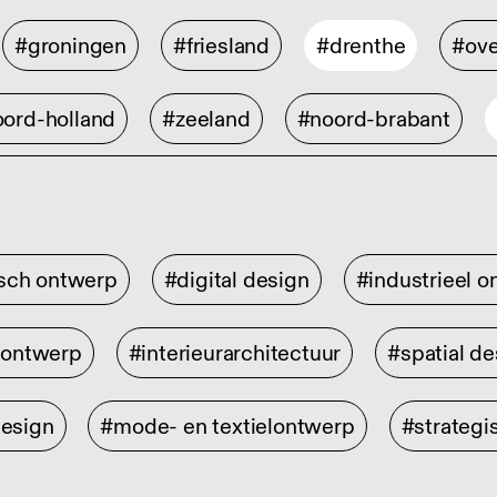
#groningen
#friesland
#drenthe
#ove
ord-holland
#zeeland
#noord-brabant
isch ontwerp
#digital design
#industrieel 
rontwerp
#interieurarchitectuur
#spatial de
design
#mode- en textielontwerp
#strategi