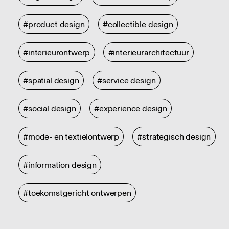
#product design
#collectible design
#interieurontwerp
#interieurarchitectuur
#spatial design
#service design
#social design
#experience design
#mode- en textielontwerp
#strategisch design
#information design
#toekomstgericht ontwerpen