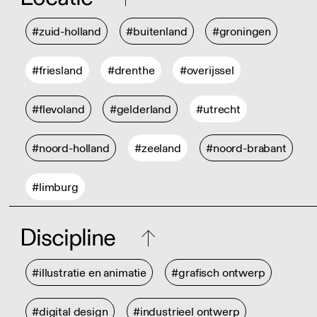
#zuid-holland
#buitenland
#groningen
#friesland
#drenthe
#overijssel
#flevoland
#gelderland
#utrecht
#noord-holland
#zeeland
#noord-brabant
#limburg
Discipline
#illustratie en animatie
#grafisch ontwerp
#digital design
#industrieel ontwerp