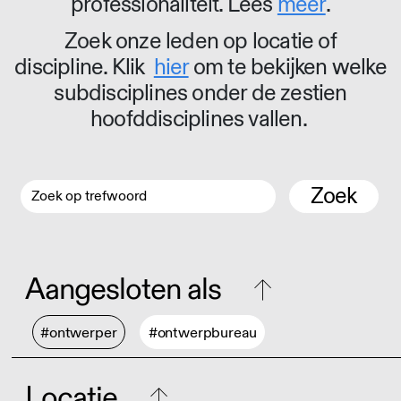
professionaliteit. Lees
meer
.
Zoek onze leden op locatie of
discipline. Klik
hier
om te bekijken welke
subdisciplines onder de zestien
hoofddisciplines vallen.
Zoek
Aangesloten als
#ontwerper
#ontwerpbureau
Locatie