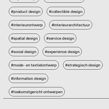
#product design
#collectible design
#interieurontwerp
#interieurarchitectuur
#spatial design
#service design
#social design
#experience design
#mode- en textielontwerp
#strategisch design
#information design
#toekomstgericht ontwerpen