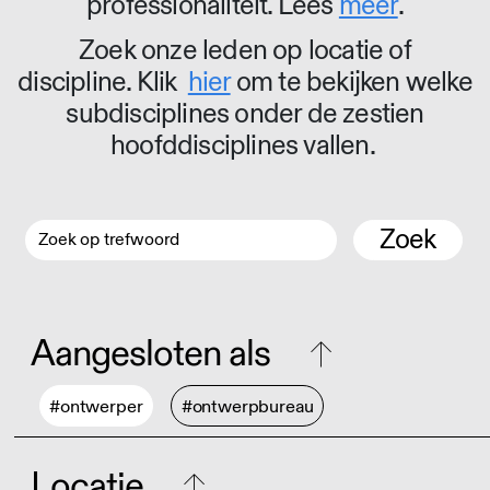
professionaliteit. Lees
meer
.
Zoek onze leden op locatie of
discipline. Klik
hier
om te bekijken welke
subdisciplines onder de zestien
hoofddisciplines vallen.
Zoek
Aangesloten als
#ontwerper
#ontwerpbureau
Locatie