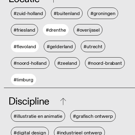
#zuid-holland
#buitenland
#groningen
#friesland
#drenthe
#overijssel
#flevoland
#gelderland
#utrecht
#noord-holland
#zeeland
#noord-brabant
#limburg
Discipline
#illustratie en animatie
#grafisch ontwerp
#digital design
#industrieel ontwerp