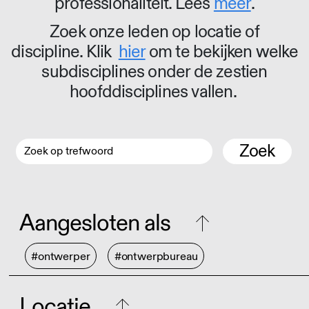
professionaliteit. Lees
meer
.
Zoek onze leden op locatie of
discipline. Klik
hier
om te bekijken welke
subdisciplines onder de zestien
hoofddisciplines vallen.
Zoek
Aangesloten als
#ontwerper
#ontwerpbureau
Locatie