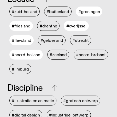
#zuid-holland
#buitenland
#groningen
#friesland
#drenthe
#overijssel
#flevoland
#gelderland
#utrecht
#noord-holland
#zeeland
#noord-brabant
#limburg
Discipline
#illustratie en animatie
#grafisch ontwerp
#digital design
#industrieel ontwerp