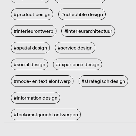
#product design
#collectible design
#interieurontwerp
#interieurarchitectuur
#spatial design
#service design
#social design
#experience design
#mode- en textielontwerp
#strategisch design
#information design
#toekomstgericht ontwerpen