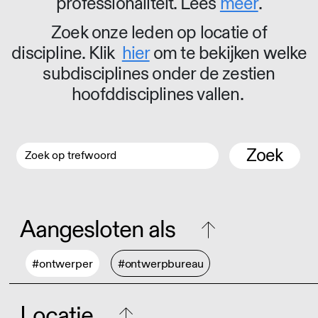
professionaliteit. Lees
meer
.
Zoek onze leden op locatie of
discipline. Klik
hier
om te bekijken welke
subdisciplines onder de zestien
hoofddisciplines vallen.
Zoek
Aangesloten als
#ontwerper
#ontwerpbureau
Locatie