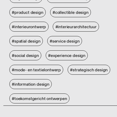
#product design
#collectible design
#interieurontwerp
#interieurarchitectuur
#spatial design
#service design
#social design
#experience design
#mode- en textielontwerp
#strategisch design
#information design
#toekomstgericht ontwerpen