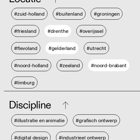
#zuid-holland
#buitenland
#groningen
#friesland
#drenthe
#overijssel
#flevoland
#gelderland
#utrecht
#noord-holland
#zeeland
#noord-brabant
#limburg
Discipline
#illustratie en animatie
#grafisch ontwerp
#digital design
#industrieel ontwerp