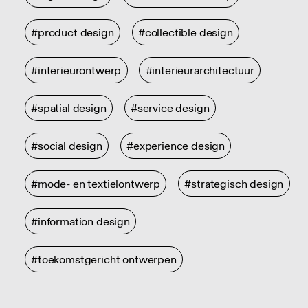
#product design
#collectible design
#interieurontwerp
#interieurarchitectuur
#spatial design
#service design
#social design
#experience design
#mode- en textielontwerp
#strategisch design
#information design
#toekomstgericht ontwerpen