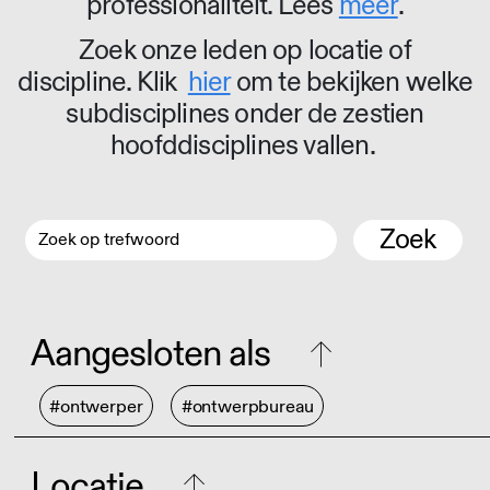
professionaliteit. Lees
meer
.
Zoek onze leden op locatie of
discipline. Klik
hier
om te bekijken welke
subdisciplines onder de zestien
hoofddisciplines vallen.
Zoek
Aangesloten als
#ontwerper
#ontwerpbureau
Locatie