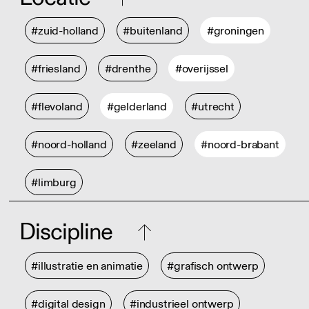
#zuid-holland
#buitenland
#groningen
#friesland
#drenthe
#overijssel
#flevoland
#gelderland
#utrecht
#noord-holland
#zeeland
#noord-brabant
#limburg
Discipline
#illustratie en animatie
#grafisch ontwerp
#digital design
#industrieel ontwerp