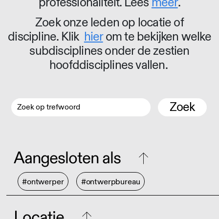
professionaliteit. Lees
meer
.
Zoek onze leden op locatie of
discipline. Klik
hier
om te bekijken welke
subdisciplines onder de zestien
hoofddisciplines vallen.
Zoek
Aangesloten als
#ontwerper
#ontwerpbureau
Locatie