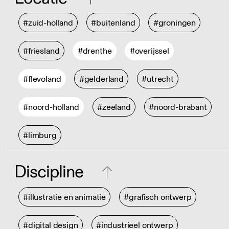
#zuid-holland
#buitenland
#groningen
#friesland
#drenthe
#overijssel
#flevoland
#gelderland
#utrecht
#noord-holland
#zeeland
#noord-brabant
#limburg
Discipline
#illustratie en animatie
#grafisch ontwerp
#digital design
#industrieel ontwerp