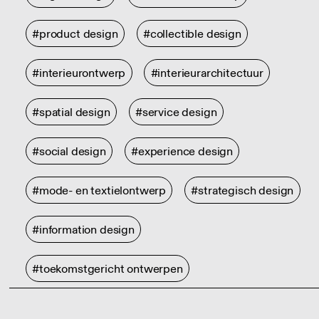
#product design
#collectible design
#interieurontwerp
#interieurarchitectuur
#spatial design
#service design
#social design
#experience design
#mode- en textielontwerp
#strategisch design
#information design
#toekomstgericht ontwerpen