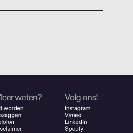
eer weten?
Volg ons!
d worden
Instagram
pzeggen
Vimeo
lofon
LinkedIn
sclaimer
Spotify