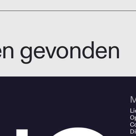
en gevonden
M
Li
O
Co
Di