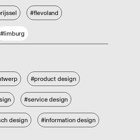
rijssel
#flevoland
#limburg
ontwerp
#product design
sign
#service design
sch design
#information design