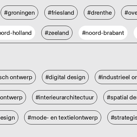
#groningen
#friesland
#drenthe
#ove
ord-holland
#zeeland
#noord-brabant
isch ontwerp
#digital design
#industrieel 
rontwerp
#interieurarchitectuur
#spatial de
design
#mode- en textielontwerp
#strategi