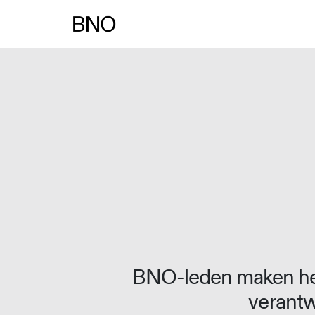
Overslaan naar inhoud
BNO-leden maken het
verantw