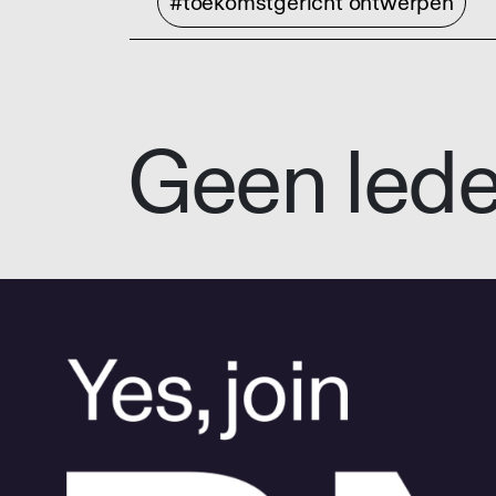
#toekomstgericht ontwerpen
Geen led