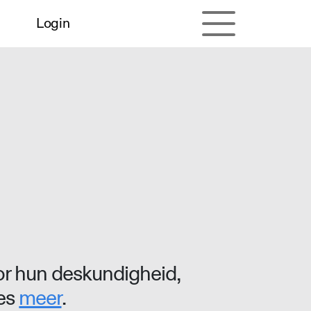
Login
r hun deskundigheid,
ees
meer
.