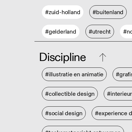
#zuid-holland
#buitenland
#gelderland
#utrecht
#no
Discipline
#illustratie en animatie
#graf
#collectible design
#interieu
#social design
#experience 