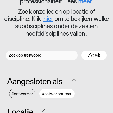
professionaliteit. Lees
meer
.
Zoek onze leden op locatie of
discipline. Klik
hier
om te bekijken welke
subdisciplines onder de zestien
hoofddisciplines vallen.
Zoek
Aangesloten als
#ontwerper
#ontwerpbureau
Locatie