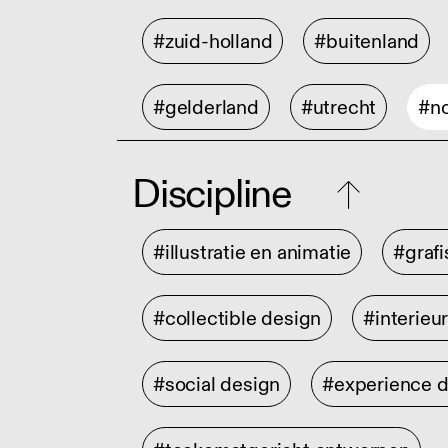
#zuid-holland
#buitenland
#gelderland
#utrecht
#no
Discipline
#illustratie en animatie
#graf
#collectible design
#interieu
#social design
#experience 