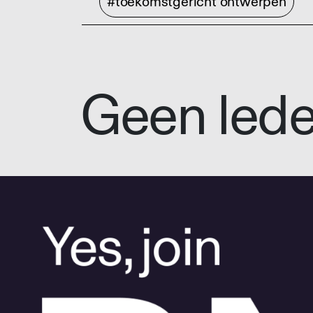
#toekomstgericht ontwerpen
Geen led