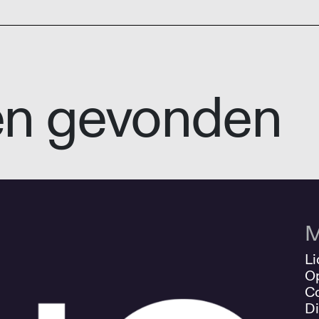
en gevonden
M
Li
O
Co
Di