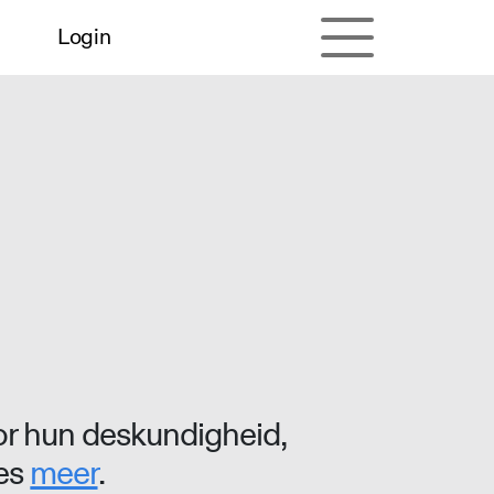
Login
r hun deskundigheid,
ees
meer
.