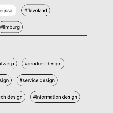
rijssel
#flevoland
#limburg
ontwerp
#product design
sign
#service design
sch design
#information design