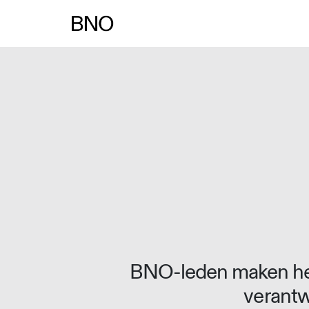
Overslaan naar inhoud
BNO-leden maken het
verantw