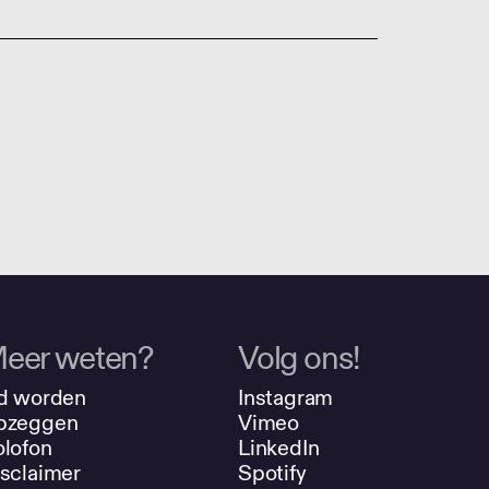
eer weten?
Volg ons!
d worden
Instagram
pzeggen
Vimeo
lofon
LinkedIn
sclaimer
Spotify