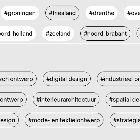
#groningen
#friesland
#drenthe
#ove
ord-holland
#zeeland
#noord-brabant
isch ontwerp
#digital design
#industrieel 
rontwerp
#interieurarchitectuur
#spatial de
design
#mode- en textielontwerp
#strategi