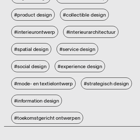
#product design
#collectible design
#interieurontwerp
#interieurarchitectuur
#spatial design
#service design
#social design
#experience design
#mode- en textielontwerp
#strategisch design
#information design
#toekomstgericht ontwerpen