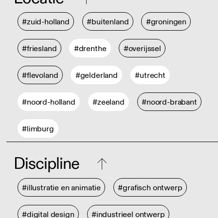
#zuid-holland
#buitenland
#groningen
#friesland
#drenthe
#overijssel
#flevoland
#gelderland
#utrecht
#noord-holland
#zeeland
#noord-brabant
#limburg
Discipline
#illustratie en animatie
#grafisch ontwerp
#digital design
#industrieel ontwerp