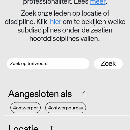
professionaliteit. Lees
meer
.
Zoek onze leden op locatie of
discipline. Klik
hier
om te bekijken welke
subdisciplines onder de zestien
hoofddisciplines vallen.
Zoek
Aangesloten als
#ontwerper
#ontwerpbureau
Locatie