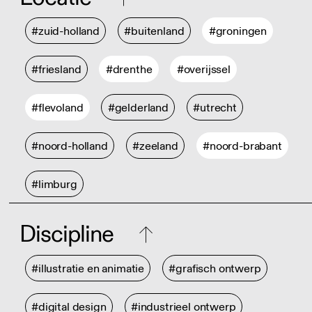
#zuid-holland
#buitenland
#groningen
#friesland
#drenthe
#overijssel
#flevoland
#gelderland
#utrecht
#noord-holland
#zeeland
#noord-brabant
#limburg
Discipline
#illustratie en animatie
#grafisch ontwerp
#digital design
#industrieel ontwerp