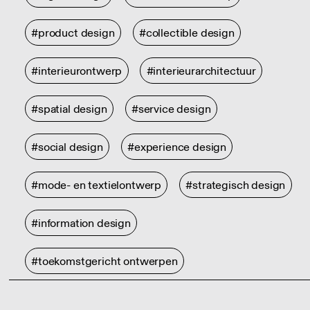
#product design
#collectible design
#interieurontwerp
#interieurarchitectuur
#spatial design
#service design
#social design
#experience design
#mode- en textielontwerp
#strategisch design
#information design
#toekomstgericht ontwerpen