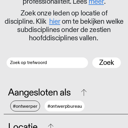
professionaliteit. Lees
meer
.
Zoek onze leden op locatie of
discipline. Klik
hier
om te bekijken welke
subdisciplines onder de zestien
hoofddisciplines vallen.
Zoek
Aangesloten als
#ontwerper
#ontwerpbureau
Locatie