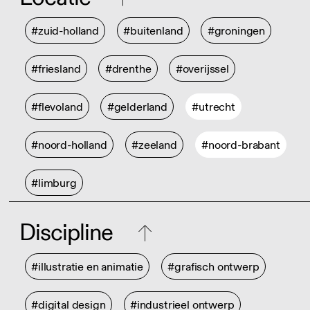
#zuid-holland
#buitenland
#groningen
#friesland
#drenthe
#overijssel
#flevoland
#gelderland
#utrecht
#noord-holland
#zeeland
#noord-brabant
#limburg
Discipline
#illustratie en animatie
#grafisch ontwerp
#digital design
#industrieel ontwerp