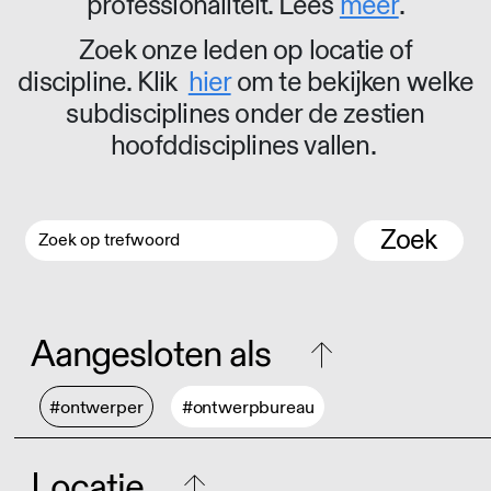
professionaliteit. Lees
meer
.
Zoek onze leden op locatie of
discipline. Klik
hier
om te bekijken welke
subdisciplines onder de zestien
hoofddisciplines vallen.
Zoek
Aangesloten als
#ontwerper
#ontwerpbureau
Locatie