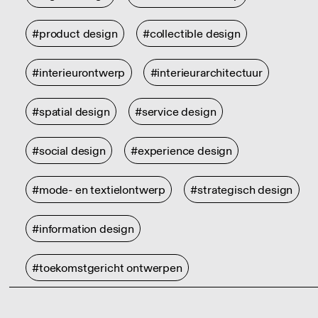
#product design
#collectible design
#interieurontwerp
#interieurarchitectuur
#spatial design
#service design
#social design
#experience design
#mode- en textielontwerp
#strategisch design
#information design
#toekomstgericht ontwerpen