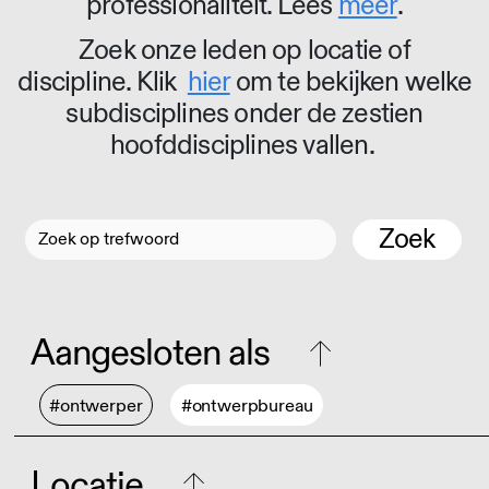
professionaliteit. Lees
meer
.
Zoek onze leden op locatie of
discipline. Klik
hier
om te bekijken welke
subdisciplines onder de zestien
hoofddisciplines vallen.
Zoek
Aangesloten als
#ontwerper
#ontwerpbureau
Locatie