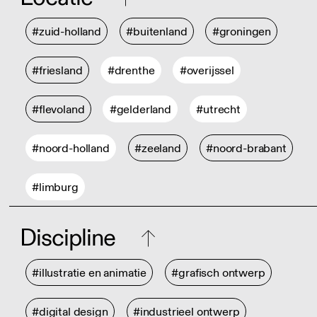
#zuid-holland
#buitenland
#groningen
#friesland
#drenthe
#overijssel
#flevoland
#gelderland
#utrecht
#noord-holland
#zeeland
#noord-brabant
#limburg
Discipline
#illustratie en animatie
#grafisch ontwerp
#digital design
#industrieel ontwerp