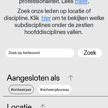
professionaliteit. Lees
meer
.
Zoek onze leden op locatie of
discipline. Klik
hier
om te bekijken welke
subdisciplines onder de zestien
hoofddisciplines vallen.
Zoek
Aangesloten als
#ontwerper
#ontwerpbureau
Locatie