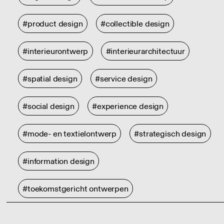
#product design
#collectible design
#interieurontwerp
#interieurarchitectuur
#spatial design
#service design
#social design
#experience design
#mode- en textielontwerp
#strategisch design
#information design
#toekomstgericht ontwerpen