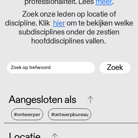
professionaliteit. Lees
meer
.
Zoek onze leden op locatie of
discipline. Klik
hier
om te bekijken welke
subdisciplines onder de zestien
hoofddisciplines vallen.
Zoek
Aangesloten als
#ontwerper
#ontwerpbureau
Locatie