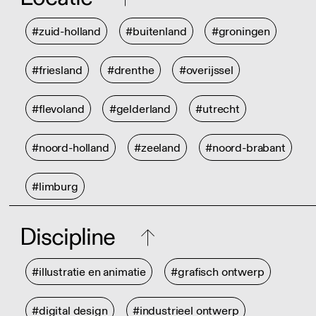
#zuid-holland
#buitenland
#groningen
#friesland
#drenthe
#overijssel
#flevoland
#gelderland
#utrecht
#noord-holland
#zeeland
#noord-brabant
#limburg
Discipline
#illustratie en animatie
#grafisch ontwerp
#digital design
#industrieel ontwerp