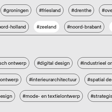
#groningen
#friesland
#drenthe
#ove
ord-holland
#zeeland
#noord-brabant
isch ontwerp
#digital design
#industrieel 
rontwerp
#interieurarchitectuur
#spatial de
design
#mode- en textielontwerp
#strategi