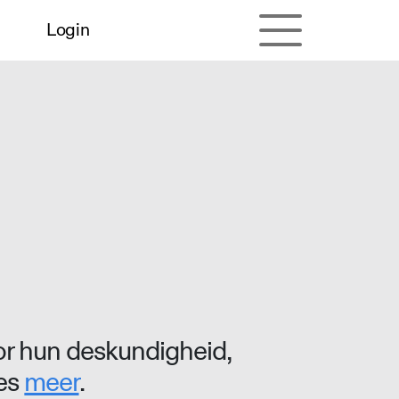
Login
r hun deskundigheid,
ees
meer
.