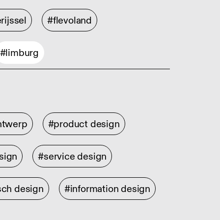
rijssel
#flevoland
#limburg
ontwerp
#product design
sign
#service design
sch design
#information design