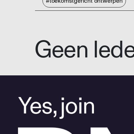
#toekomstgericht ontwerpen
Geen led