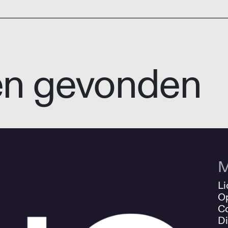
en gevonden
M
Li
O
Co
Di