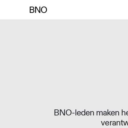
Overslaan naar inhoud
BNO-leden maken het
verantw