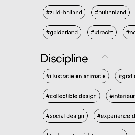
#zuid-holland
#buitenland
#gelderland
#utrecht
#no
Discipline
#illustratie en animatie
#graf
#collectible design
#interieu
#social design
#experience 