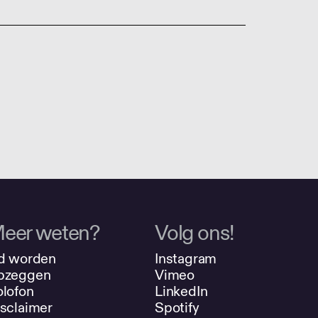
eer weten?
Volg ons!
d worden
Instagram
pzeggen
Vimeo
lofon
LinkedIn
sclaimer
Spotify