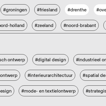
#groningen
#friesland
#drenthe
#ove
ord-holland
#zeeland
#noord-brabant
isch ontwerp
#digital design
#industrieel 
rontwerp
#interieurarchitectuur
#spatial de
design
#mode- en textielontwerp
#strategi