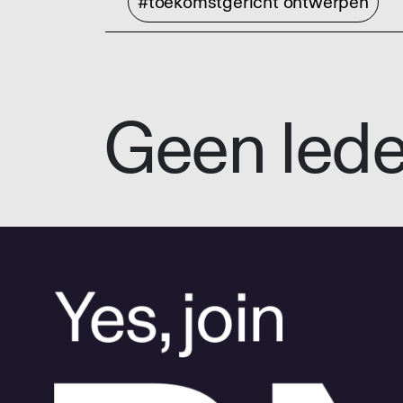
#toekomstgericht ontwerpen
Geen led