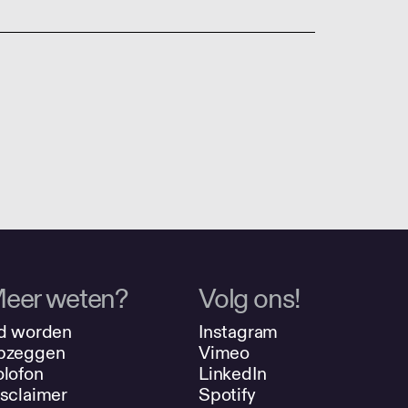
eer weten?
Volg ons!
d worden
Instagram
pzeggen
Vimeo
lofon
LinkedIn
sclaimer
Spotify