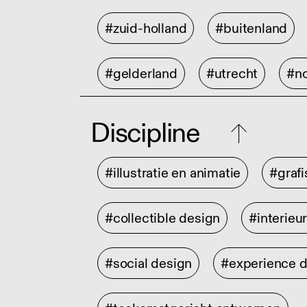
#zuid-holland
#buitenland
#gelderland
#utrecht
#no
Discipline
#illustratie en animatie
#graf
#collectible design
#interieu
#social design
#experience 