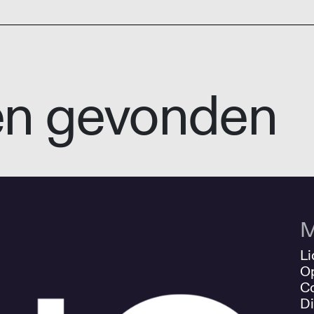
en gevonden
M
Li
O
Co
Di