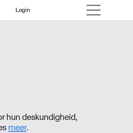
Login
r hun deskundigheid,
ees
meer
.