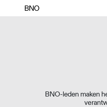
Overslaan naar inhoud
BNO-leden maken het
verantw