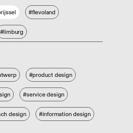
rijssel
#flevoland
#limburg
ontwerp
#product design
sign
#service design
sch design
#information design