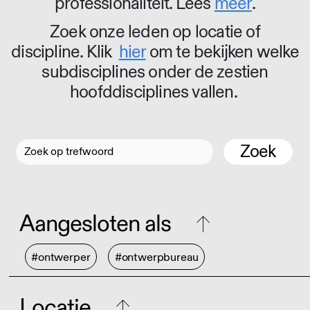
professionaliteit. Lees
meer
.
Zoek onze leden op locatie of
discipline. Klik
hier
om te bekijken welke
subdisciplines onder de zestien
hoofddisciplines vallen.
Zoek
Aangesloten als
#ontwerper
#ontwerpbureau
Locatie