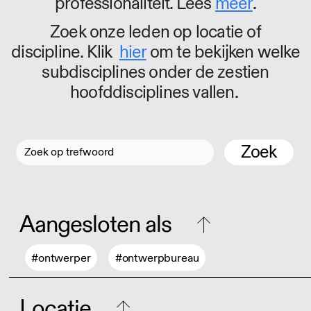
professionaliteit. Lees
meer
.
Zoek onze leden op locatie of
discipline. Klik
hier
om te bekijken welke
subdisciplines onder de zestien
hoofddisciplines vallen.
Zoek
Aangesloten als
#ontwerper
#ontwerpbureau
Locatie