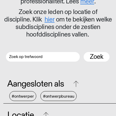
professionaliteit. Lees
meer
.
Zoek onze leden op locatie of
discipline. Klik
hier
om te bekijken welke
subdisciplines onder de zestien
hoofddisciplines vallen.
Zoek
Aangesloten als
#ontwerper
#ontwerpbureau
Locatie