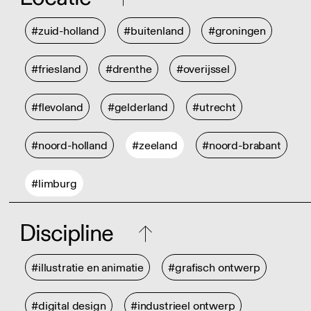
#zuid-holland
#buitenland
#groningen
#friesland
#drenthe
#overijssel
#flevoland
#gelderland
#utrecht
#noord-holland
#zeeland
#noord-brabant
#limburg
Discipline
#illustratie en animatie
#grafisch ontwerp
#digital design
#industrieel ontwerp