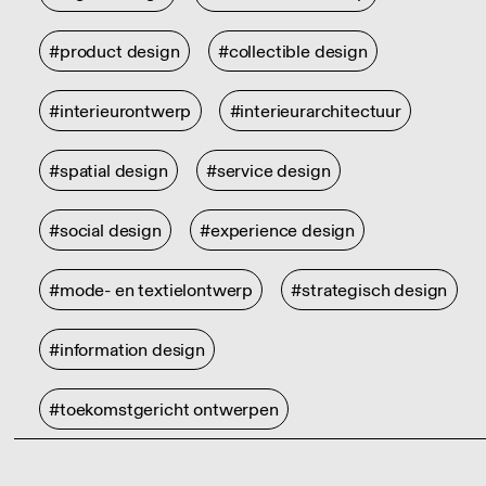
#product design
#collectible design
#interieurontwerp
#interieurarchitectuur
#spatial design
#service design
#social design
#experience design
#mode- en textielontwerp
#strategisch design
#information design
#toekomstgericht ontwerpen