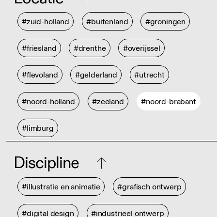
#zuid-holland
#buitenland
#groningen
#friesland
#drenthe
#overijssel
#flevoland
#gelderland
#utrecht
#noord-holland
#zeeland
#noord-brabant
#limburg
Discipline
#illustratie en animatie
#grafisch ontwerp
#digital design
#industrieel ontwerp