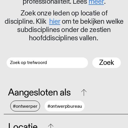
professionaliteit. Lees
meer
.
Zoek onze leden op locatie of
discipline. Klik
hier
om te bekijken welke
subdisciplines onder de zestien
hoofddisciplines vallen.
Zoek
Aangesloten als
#ontwerper
#ontwerpbureau
Locatie