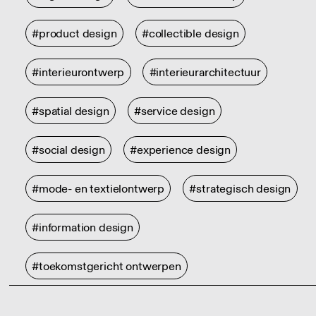
#product design
#collectible design
#interieurontwerp
#interieurarchitectuur
#spatial design
#service design
#social design
#experience design
#mode- en textielontwerp
#strategisch design
#information design
#toekomstgericht ontwerpen