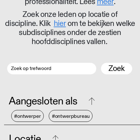
professionaliteit. Lees
meer
.
Zoek onze leden op locatie of
discipline. Klik
hier
om te bekijken welke
subdisciplines onder de zestien
hoofddisciplines vallen.
Zoek
Aangesloten als
#ontwerper
#ontwerpbureau
Locatie