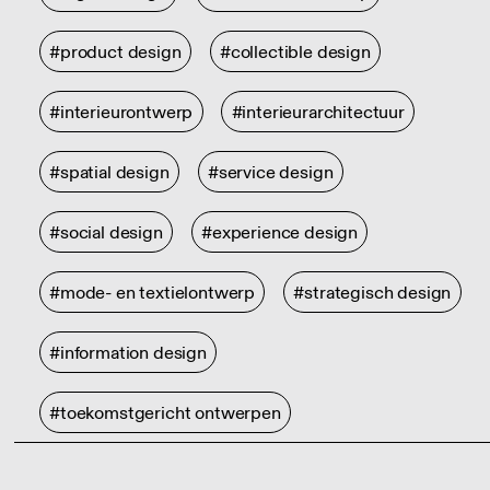
#product design
#collectible design
#interieurontwerp
#interieurarchitectuur
#spatial design
#service design
#social design
#experience design
#mode- en textielontwerp
#strategisch design
#information design
#toekomstgericht ontwerpen