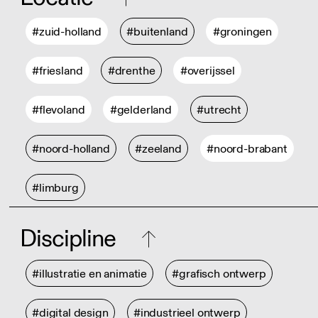
#zuid-holland
#buitenland
#groningen
#friesland
#drenthe
#overijssel
#flevoland
#gelderland
#utrecht
#noord-holland
#zeeland
#noord-brabant
#limburg
Discipline
#illustratie en animatie
#grafisch ontwerp
#digital design
#industrieel ontwerp