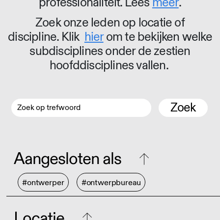
professionaliteit. Lees
meer
.
Zoek onze leden op locatie of
discipline. Klik
hier
om te bekijken welke
subdisciplines onder de zestien
hoofddisciplines vallen.
Zoek
Aangesloten als
#ontwerper
#ontwerpbureau
Locatie