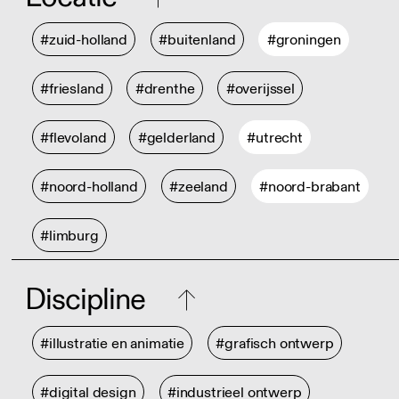
#zuid-holland
#buitenland
#groningen
#friesland
#drenthe
#overijssel
#flevoland
#gelderland
#utrecht
#noord-holland
#zeeland
#noord-brabant
#limburg
Discipline
#illustratie en animatie
#grafisch ontwerp
#digital design
#industrieel ontwerp