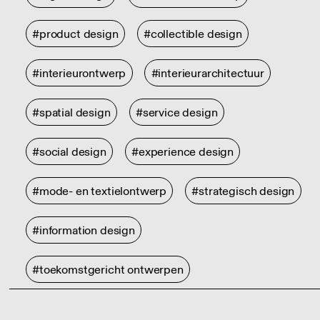
#product design
#collectible design
#interieurontwerp
#interieurarchitectuur
#spatial design
#service design
#social design
#experience design
#mode- en textielontwerp
#strategisch design
#information design
#toekomstgericht ontwerpen