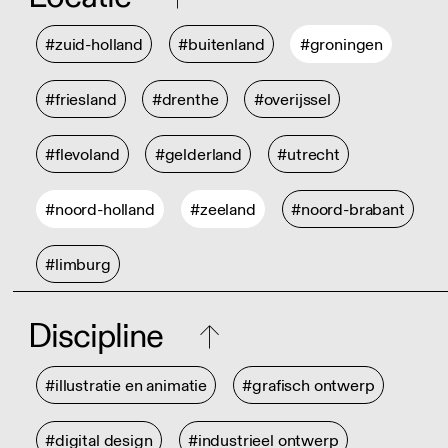
#zuid-holland
#buitenland
#groningen
#friesland
#drenthe
#overijssel
#flevoland
#gelderland
#utrecht
#noord-holland
#zeeland
#noord-brabant
#limburg
Discipline
#illustratie en animatie
#grafisch ontwerp
#digital design
#industrieel ontwerp