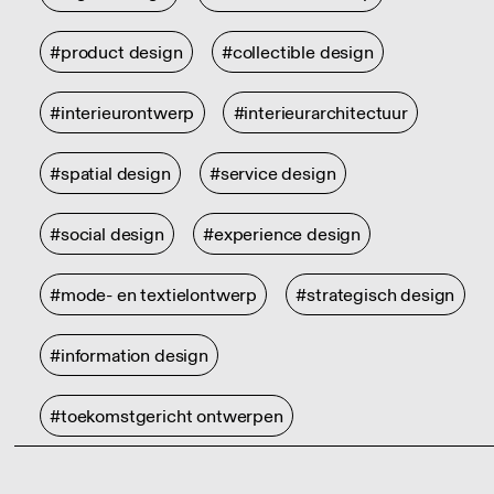
#product design
#collectible design
#interieurontwerp
#interieurarchitectuur
#spatial design
#service design
#social design
#experience design
#mode- en textielontwerp
#strategisch design
#information design
#toekomstgericht ontwerpen