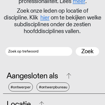
professionaliteit. Lees
meer
.
Zoek onze leden op locatie of
discipline. Klik
hier
om te bekijken welke
subdisciplines onder de zestien
hoofddisciplines vallen.
Zoek
Aangesloten als
#ontwerper
#ontwerpbureau
Locatie