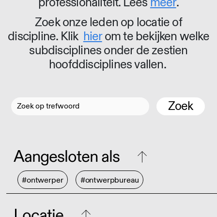
professionaliteit. Lees
meer
.
Zoek onze leden op locatie of
discipline. Klik
hier
om te bekijken welke
subdisciplines onder de zestien
hoofddisciplines vallen.
Zoek
Aangesloten als
#ontwerper
#ontwerpbureau
Locatie