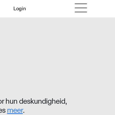
Login
r hun deskundigheid,
ees
meer
.