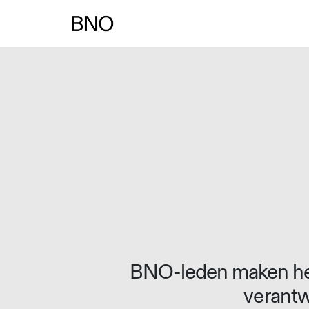
Overslaan naar inhoud
BNO-leden maken het
verantw