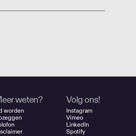
eer weten?
Volg ons!
d worden
Instagram
pzeggen
Vimeo
lofon
LinkedIn
sclaimer
Spotify