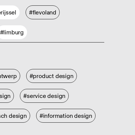
rijssel
#flevoland
#limburg
ontwerp
#product design
sign
#service design
sch design
#information design