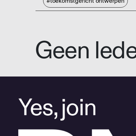
#toekomstgericht ontwerpen
Geen led