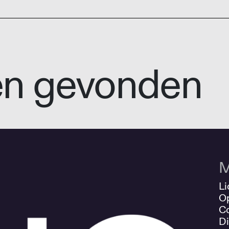
en gevonden
M
Li
O
Co
Di