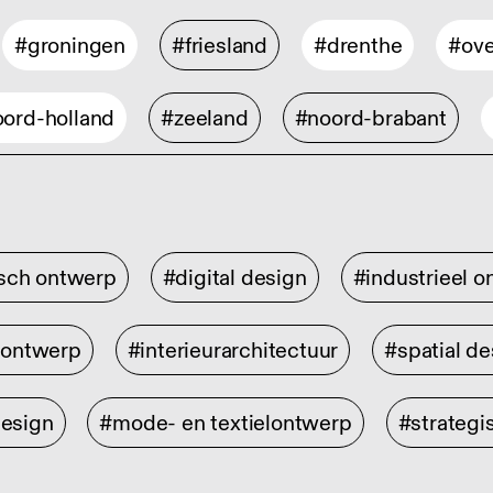
#groningen
#friesland
#drenthe
#ove
ord-holland
#zeeland
#noord-brabant
isch ontwerp
#digital design
#industrieel 
rontwerp
#interieurarchitectuur
#spatial de
design
#mode- en textielontwerp
#strategi