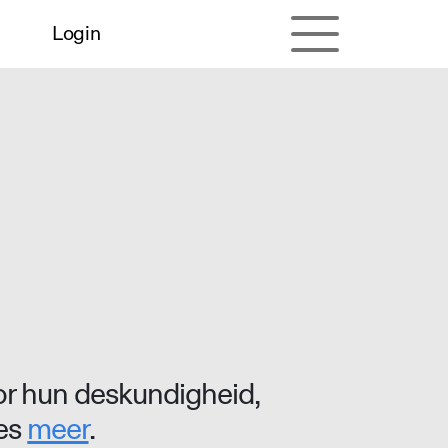
Login
r hun deskundigheid,
ees
meer
.