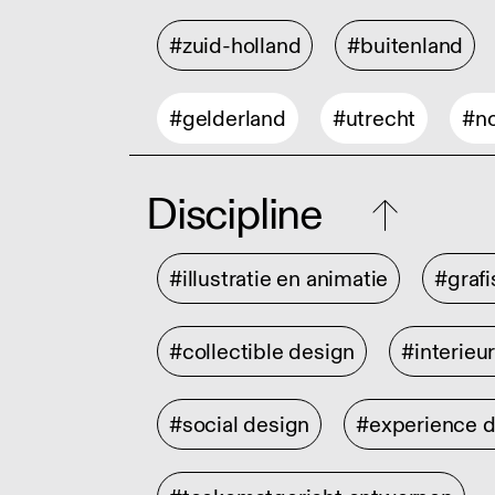
#zuid-holland
#buitenland
#gelderland
#utrecht
#no
Discipline
#illustratie en animatie
#graf
#collectible design
#interieu
#social design
#experience 