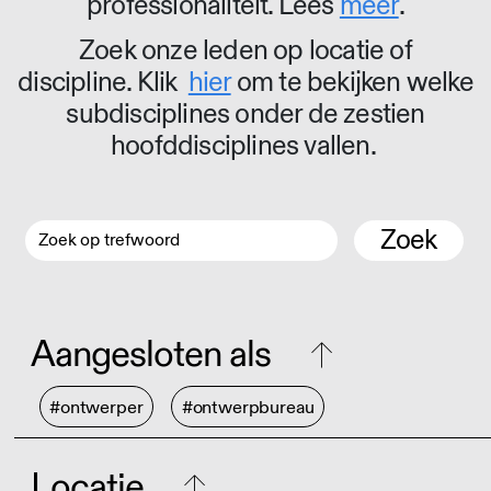
professionaliteit. Lees
meer
.
Zoek onze leden op locatie of
discipline. Klik
hier
om te bekijken welke
subdisciplines onder de zestien
hoofddisciplines vallen.
Zoek
Aangesloten als
#ontwerper
#ontwerpbureau
Locatie