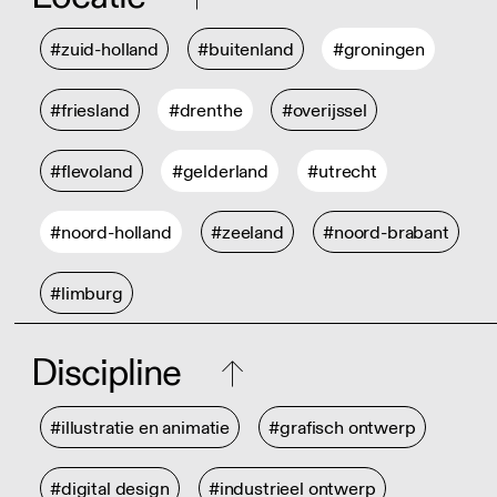
#zuid-holland
#buitenland
#groningen
#friesland
#drenthe
#overijssel
#flevoland
#gelderland
#utrecht
#noord-holland
#zeeland
#noord-brabant
#limburg
Discipline
#illustratie en animatie
#grafisch ontwerp
#digital design
#industrieel ontwerp