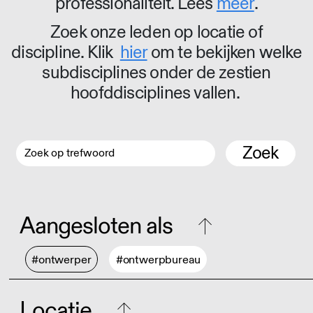
professionaliteit. Lees
meer
.
Zoek onze leden op locatie of
discipline. Klik
hier
om te bekijken welke
subdisciplines onder de zestien
hoofddisciplines vallen.
Zoek
Aangesloten als
#ontwerper
#ontwerpbureau
Locatie