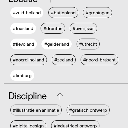
#zuid-holland
#buitenland
#groningen
#friesland
#drenthe
#overijssel
#flevoland
#gelderland
#utrecht
#noord-holland
#zeeland
#noord-brabant
#limburg
Discipline
#illustratie en animatie
#grafisch ontwerp
#digital design
#industrieel ontwerp