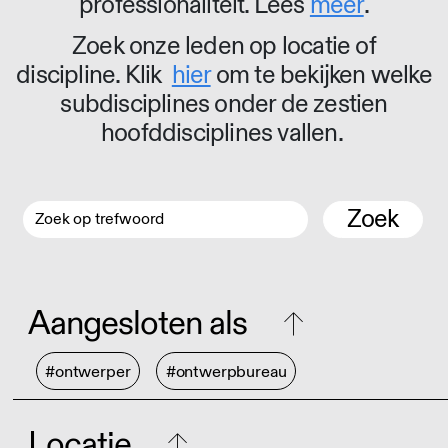
professionaliteit. Lees
meer
.
Zoek onze leden op locatie of
discipline. Klik
hier
om te bekijken welke
subdisciplines onder de zestien
hoofddisciplines vallen.
Zoek
Aangesloten als
#ontwerper
#ontwerpbureau
Locatie