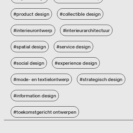
#product design
#collectible design
#interieurontwerp
#interieurarchitectuur
#spatial design
#service design
#social design
#experience design
#mode- en textielontwerp
#strategisch design
#information design
#toekomstgericht ontwerpen