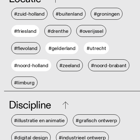
#zuid-holland
#buitenland
#groningen
#friesland
#drenthe
#overijssel
#flevoland
#gelderland
#utrecht
#noord-holland
#zeeland
#noord-brabant
#limburg
Discipline
#illustratie en animatie
#grafisch ontwerp
#digital design
#industrieel ontwerp