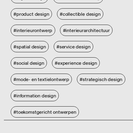
#product design
#collectible design
#interieurontwerp
#interieurarchitectuur
#spatial design
#service design
#social design
#experience design
#mode- en textielontwerp
#strategisch design
#information design
#toekomstgericht ontwerpen