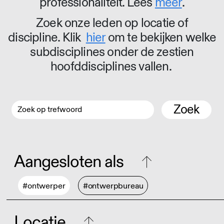
professionaliteit. Lees
meer
.
Zoek onze leden op locatie of
discipline. Klik
hier
om te bekijken welke
subdisciplines onder de zestien
hoofddisciplines vallen.
Zoek
Aangesloten als
#ontwerper
#ontwerpbureau
Locatie